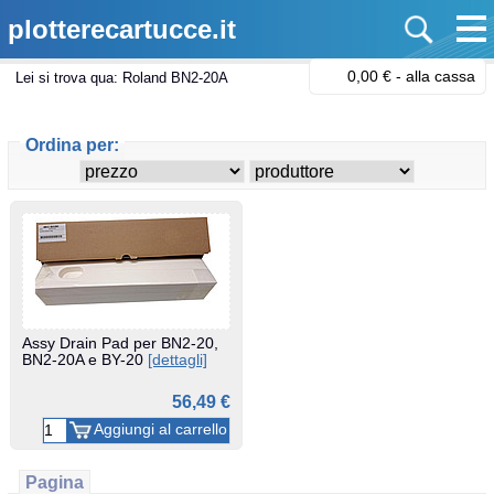
plotterecartucce.it
0,00 € -
alla cassa
Lei si trova qua:
Roland BN2-20A
Ordina per:
Assy Drain Pad per BN2-20,
BN2-20A e BY-20
[dettagli]
56,49 €
Pagina