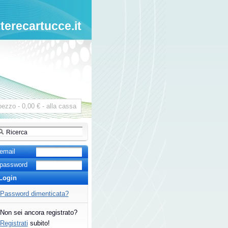
tterecartucce.it
pezzo
-
0,00 € -
alla cassa
email
password
Password dimenticata?
Non sei ancora registrato?
Registrati
subito!