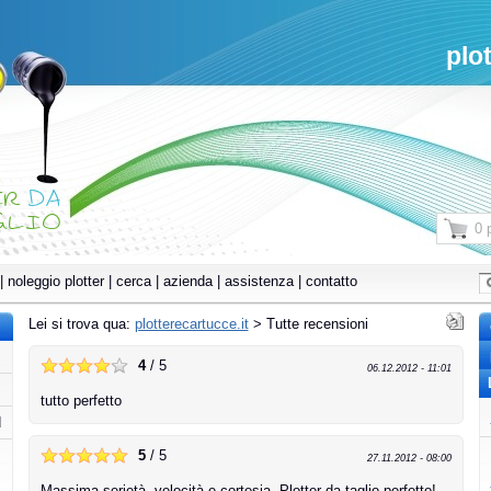
plo
ER
DA
GLIO
0 
|
noleggio plotter
|
cerca
|
azienda
|
assistenza
|
contatto
Lei si trova qua:
plotterecartucce.it
>
Tutte recensioni
4
/ 5
06.12.2012 - 11:01
tutto perfetto
d
5
/ 5
27.11.2012 - 08:00
Massima serietà, velocità e cortesia. Plotter da taglio perfetto!