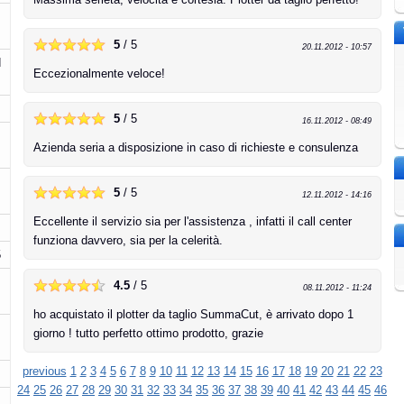
5
/ 5
20.11.2012 - 10:57
d
Eccezionalmente veloce!
5
/ 5
16.11.2012 - 08:49
Azienda seria a disposizione in caso di richieste e consulenza
5
/ 5
12.11.2012 - 14:16
Eccellente il servizio sia per l'assistenza , infatti il call center
funziona davvero, sia per la celerità.
5
4.5
/ 5
08.11.2012 - 11:24
ho acquistato il plotter da taglio SummaCut, è arrivato dopo 1
giorno ! tutto perfetto ottimo prodotto, grazie
previous
1
2
3
4
5
6
7
8
9
10
11
12
13
14
15
16
17
18
19
20
21
22
23
24
25
26
27
28
29
30
31
32
33
34
35
36
37
38
39
40
41
42
43
44
45
46