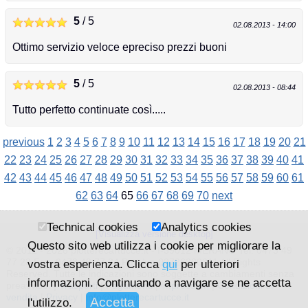
5
/ 5
02.08.2013 - 14:00
Ottimo servizio veloce epreciso prezzi buoni
5
/ 5
02.08.2013 - 08:44
Tutto perfetto continuate così.....
previous
1
2
3
4
5
6
7
8
9
10
11
12
13
14
15
16
17
18
19
20
21
22
23
24
25
26
27
28
29
30
31
32
33
34
35
36
37
38
39
40
41
42
43
44
45
46
47
48
49
50
51
52
53
54
55
56
57
58
59
60
61
62
63
64
65
66
67
68
69
70
next
Technical cookies
Analytics cookies
[Visualizza versione desktop]
Questo sito web utilizza i cookie per migliorare la
© 2011 - 2026 plotterecartucce.it - I-39012 MERANO Tel. 0473 49
77 23 Fax. 0473 49 77 24 Part.Iva 02726200211 All Rights
vostra esperienza. Clicca
qui
per ulteriori
Reserved. Tutte le indicazioni sono soggette a cambiamenti senza
informazioni. Continuando a navigare se ne accetta
preavviso. |
Trasporti
|
Pagamenti
|
impressum
|
Condizioni di
vendita
|
Privacy
|
info@plotterecartucce.it
l'utilizzo.