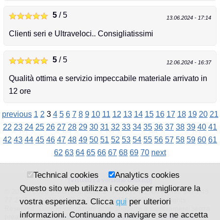
5
/ 5
13.06.2024 - 17:14
Clienti seri e Ultraveloci.. Consigliatissimi
5
/ 5
12.06.2024 - 16:37
Qualità ottima e servizio impeccabile materiale arrivato in
12 ore
previous
1
2
3
4
5
6
7
8
9
10
11
12
13
14
15
16
17
18
19
20
21
22
23
24
25
26
27
28
29
30
31
32
33
34
35
36
37
38
39
40
41
42
43
44
45
46
47
48
49
50
51
52
53
54
55
56
57
58
59
60
61
62
63
64
65
66
67
68
69
70
next
Technical cookies
Analytics cookies
[Visualizza versione desktop]
Questo sito web utilizza i cookie per migliorare la
© 2011 - 2026 plotterecartucce.it - I-39012 MERANO Tel. 0473 49
77 23 Fax. 0473 49 77 24 Part.Iva 02726200211 All Rights
vostra esperienza. Clicca
qui
per ulteriori
Reserved. Tutte le indicazioni sono soggette a cambiamenti senza
informazioni. Continuando a navigare se ne accetta
preavviso. |
Trasporti
|
Pagamenti
|
impressum
|
Condizioni di