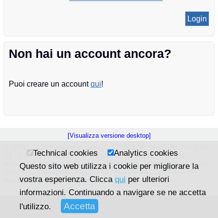
Non hai un account ancora?
Puoi creare un account
qui
!
[Visualizza versione desktop]
© 2011 - 2026 plotterecartucce.it - I-39012 MERANO Tel. 0473 49
Technical cookies
Analytics cookies
77 23 Fax. 0473 49 77 24 Part.Iva 02726200211 All Rights
Reserved. Tutte le indicazioni sono soggette a cambiamenti senza
Questo sito web utilizza i cookie per migliorare la
preavviso. |
Trasporti
|
Pagamenti
|
impressum
|
Condizioni di
vostra esperienza. Clicca
qui
per ulteriori
vendita
|
Privacy
|
info@plotterecartucce.it
informazioni. Continuando a navigare se ne accetta
l'utilizzo.