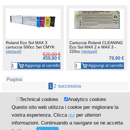
Roland Eco Sol MAX 3
Cartuccia Roland CLEANING
cartuccia 500cc Set CMYK
Eco Sol MAX 2 e MAX 3 -
[dettagli]
220cc
[dettagli]
520,00 €
459,80 €
79,90 €
Pagina
1
2
successiva
Technical cookies
Analytics cookies
[Visualizza versione desktop]
Questo sito web utilizza i cookie per migliorare la
© 2011 - 2026 plotterecartucce.it - I-39012 MERANO Tel. 0473 49
77 23 Fax. 0473 49 77 24 Part.Iva 02726200211 All Rights
vostra esperienza. Clicca
qui
per ulteriori
Reserved. Tutte le indicazioni sono soggette a cambiamenti senza
informazioni. Continuando a navigare se ne accetta
preavviso. |
Trasporti
|
Pagamenti
|
impressum
|
Condizioni di
vendita
|
Privacy
|
info@plotterecartucce.it