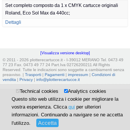
Set completo composto da 1 x CMYK cartucce originali
Roland, Eco Sol Max da 440cc;
Dettagli
[Visualizza versione desktop]
© 2011 - 2026 plotterecartucce.it - I-39012 MERANO Tel. 0473 49
77 23 Fax. 0473 49 77 24 Part.Iva 02726200211 All Rights
Reserved. Tutte le indicazioni sono soggette a cambiamenti senza
preavviso. |
Trasporti
|
Pagamenti
|
impressum
|
Condizioni di
vendita
|
Privacy
|
info@plotterecartucce.it
Technical cookies
Analytics cookies
Questo sito web utilizza i cookie per migliorare la
vostra esperienza. Clicca
qui
per ulteriori
informazioni. Continuando a navigare se ne accetta
l'utilizzo.