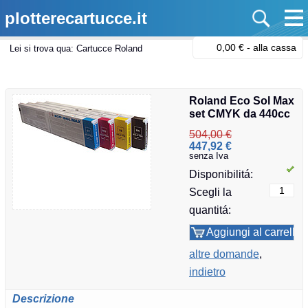
plotterecartucce.it
0,00 € -
alla cassa
Lei si trova qua:
Cartucce Roland
Roland Eco Sol Max
set CMYK da 440cc
504,00 €
447,92 €
senza Iva
Disponibilitá:
Scegli la
quantitá:
altre domande
,
indietro
Descrizione